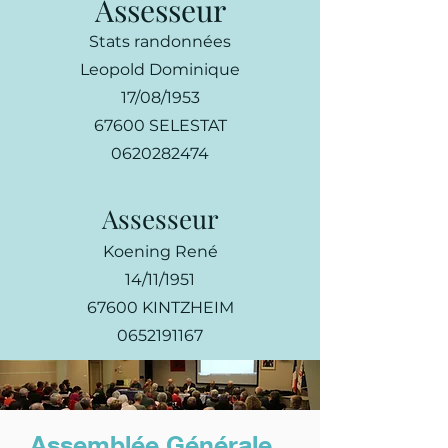
Assesseur
Stats randonnées
Leopold Dominique
17/08/1953
67600 SELESTAT
0620282474
Assesseur
Koening René
14/11/1951
67600 KINTZHEIM
0652191167
Assemblée Générale