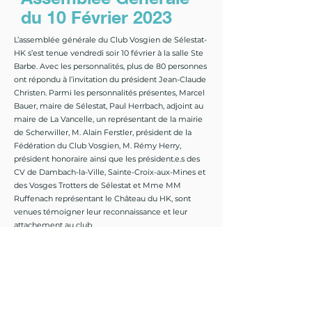
du 10 Février 2023
L’assemblée générale du Club Vosgien de Sélestat-
HK s’est tenue vendredi soir 10 février à la salle Ste
Barbe. Avec les personnalités, plus de 80 personnes
ont répondu à l’invitation du président Jean-Claude
Christen. Parmi les personnalités présentes, Marcel
Bauer, maire de Sélestat, Paul Herrbach, adjoint au
maire de La Vancelle, un représentant de la mairie
de Scherwiller, M. Alain Ferstler, président de la
Fédération du Club Vosgien, M. Rémy Herry,
président honoraire ainsi que les président.e.s des
CV de Dambach-la-Ville, Sainte-Croix-aux-Mines et
des Vosges Trotters de Sélestat et Mme MM
Ruffenach représentant le Château du HK, sont
venues témoigner leur reconnaissance et leur
attachement au club.
Un programme d’activités respecté
Dans son rapport moral, le président Jean-Claude
Christen s’est montré très satisfait que le
programme d’activités arrêté fin 2021 ai pu être
respecté, presque normalement, en cette année
2022, marquée par les festivités du 150è